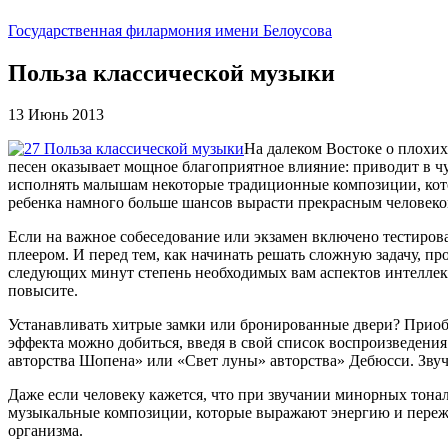
Государственная филармония имени Белоусова
Польза классической музыки
13 Июнь 2013
На далеком Востоке о плохих
песен оказывает мощное благоприятное влияние: приводит в ч
исполнять малышам некоторые традиционные композиции, кото
ребенка намного больше шансов вырасти прекрасным человеко
Если на важное собеседование или экзамен включено тестиров
плеером. И перед тем, как начинать решать сложную задачу, пр
следующих минут степень необходимых вам аспектов интеллект
повысите.
Устанавливать хитрые замки или бронированные двери? Приобр
эффекта можно добиться, введя в свой список воспроизведен
авторства Шопена» или «Свет луны» авторства» Дебюсси. Зву
Даже если человеку кажется, что при звучании минорных тона
музыкальные композиции, которые выражают энергию и пережи
организма.