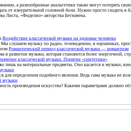
ванию, а разнообразные анальгетики также могут потерять сво
адать от изнурительной головной боли. Нужно просто сходить в
а Листа, «Фиделио» авторства Бетховена.
Воздействие классической музыки на здоровье человека
Мы слушаем музыку по радио, телевидению, в наушниках, просто
Романтический период классической музыки — романтизм
а в развитии музыки, которая становится более энергичной, стр
Значение классической музыки. Понятие «синтетики»
ко лишь на материальные предметы. Оно касается и музыки, кине
 музыки
я для определения подобного явления. Ведь сама музыка не возни
й музыки
ость произведения искусства? Какими параметрами должно облад