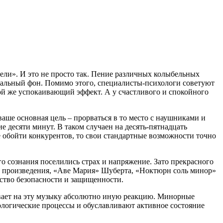
пели». И это не просто так. Пение различных колыбельных
ональный фон. Помимо этого, специалисты-психологи советуют
й же успокаивающий эффект. А у счастливого и спокойного
аше основная цель – прорваться в то место с наушниками и
е десяти минут. В таком случаен на десять-пятнадцать
 обойти конкурентов, то свои стандартные возможности точно
о сознания поселились страх и напряжение. Зато прекрасного
ие произведения, «Аве Мария» Шуберта, «Ноктюрн соль минор»
ство безопасности и защищенности.
зывает на эту музыку абсолютно иную реакцию. Минорные
логические процессы и обуславливают активное состояние