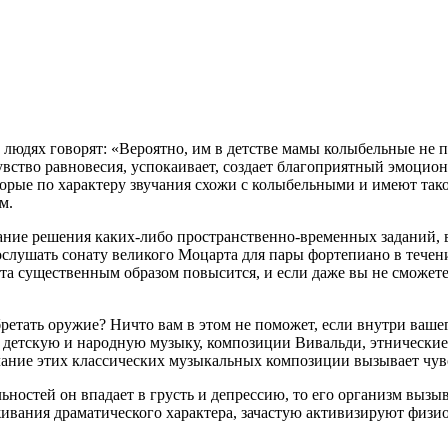
 людях говорят: «Вероятно, им в детстве мамы колыбельные не 
увство равновесия, успокаивает, создает благоприятный эмоци
рые по характеру звучания схожи с колыбельными и имеют тако
м.
ание решения каких-либо пространственно-временных заданий, в
ослушать сонату великого Моцарта для пары фортепиано в течени
а существенным образом повысится, и если даже вы не сможете
етать оружие? Ничто вам в этом не поможет, если внутри вашег
ия детскую и народную музыку, композиции Вивальди, этническ
чание этих классических музыкальных композиции вызывает чув
льностей он впадает в грусть и депрессию, то его организм вы
вания драматического характера, зачастую активизируют физио