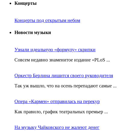
Концерты
Концерты под открытым небом
Новости музыки
Узнали идеальную «формулу» скрипки
Совсем недавно знаменитое издание «PLoS ...
Оркестр Берлина лишится своего руководителя
Так уж вышло, что на осень перепадают самые ...
Опера «Кармен» отправилась на перекур
Как правило, график театральных премьер ...
На музыку Чайковского не жалеют денег