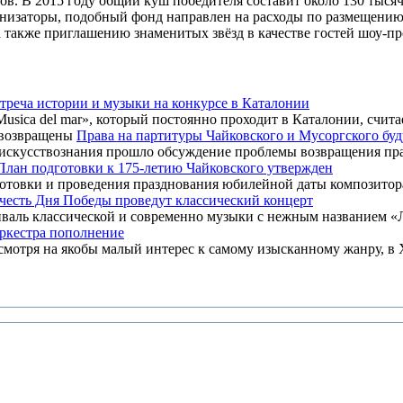
. В 2015 году общий куш победителя составит около 130 тысяч р
анизаторы, подобный фонд направлен на расходы по размещени
а также приглашению знаменитых звёзд в качестве гостей шоу-п
треча истории и музыки на конкурсе в Каталонии
ica del mar», который постоянно проходит в Каталонии, считает
Права на партитуры Чайковского и Мусоргского бу
искусствознания прошло обсуждение проблемы возвращения прав
План подготовки к 175-летию Чайковского утвержден
отовки и проведения празднования юбилейной даты композитора 
честь Дня Победы проведут классический концерт
ль классической и современно музыки с нежным названием «Ла
оркестра пополнение
мотря на якобы малый интерес к самому изысканному жанру, в XX