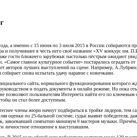
г
ода, а именно с 15 июня по 3 июля 2015 в России собираются п
ра и получившее в честь него своё название «XV конкурс им. П
даже гости ближнего зарубежья: настолько пёстрым ожидают увид
. «Самое главное культурное событие» постарались оградить от
ет авторов лучших выступлений на сцене. Например, А.Лубрянце
 собирает снова испытать удачу наравне с новичками.
ициального сайта, нормального функционирования которого жда
руководством и подать документы в онлайн режиме. Но пока оты
не позволяют пользователям Интернета найти его по ключевым с
чтобы он стал более доступным.
теснее члены жюри начнут подбираться к тройке лидеров, тем 
вляя оценки по 25-бальной системе, судьи выявят победителя, д
тник, завоевавший симпатию минимум 9 мастеров музыки. Причё
ти личностное отношение к выступавшим.