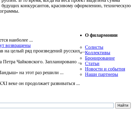
ублей. В то время, когда на весь проект выделена сумма
ю будущих конкурсантов, красивому оформлению, техническую
рограммы.
О филармонии
ся наиболее ...
дут возвращены
Солисты
 на целый ряд произведений русских ...
Коллективы
Бронирование
Петра Чайковского. Запланировано ...
Статьи
Новости и события
ндыш» на этот раз решили ...
Наши партнеры
I веке он продолжает развиваться ...