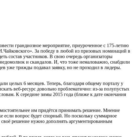
ровести грандиозное мероприятие, приуроченное с 175-летию
.И.Чайковского». За победу в любой из призовых номинаций в
еть состав участников. В свою очередь организаторы
 недомолвок и скандалов. И, что тоже немаловажно, снабдили
в уже трижды подавал заявку, но не проходил в лидеры.
ли целых 6 месяцев. Теперь, благодаря общему порталу у
скать веб-ресурс довольно проблематично: из-за полупустых
ловам. К середине зимы 2015 года (ближе к дате окончания
самостоятельнее им придётся принимать решение. Мнение
аже если вопрос будет спорный. Но поскольку суммарное
м, своё решение нужно дополнять аргументированным