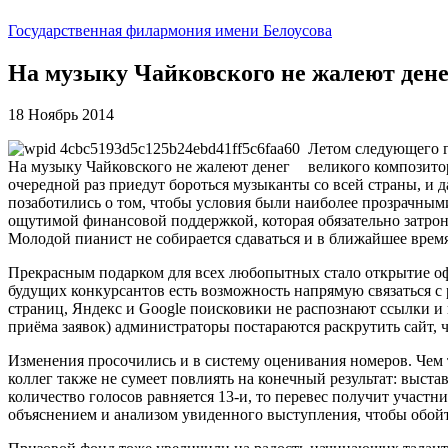
Государственная филармония имени Белоусова
На музыку Чайковского не жалеют дене
18 Ноябрь 2014
Летом следующего г
великого композито
очередной раз приедут бороться музыканты со всей страны, и 
позаботились о том, чтобы условия были наиболее прозрачными
ощутимой финансовой поддержкой, которая обязательно затрон
Молодой пианист не собирается сдаваться и в ближайшее время
Прекрасным подарком для всех любопытных стало открытие оф
будущих конкурсантов есть возможность напрямую связаться с 
страниц, Яндекс и Google поисковики не распознают ссылки и 
приёма заявок) администраторы постараются раскрутить сайт, 
Изменения просочились и в систему оценивания номеров. Чем 
коллег также не сумеет повлиять на конечный результат: выста
количество голосов равняется 13-и, то перевес получит учас
объяснением и анализом увиденного выступления, чтобы обой