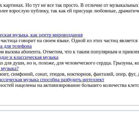
 картинах. Но тут не все так просто. В отличие от музыкальны
 более взрослую публику, так как ей присущи любовные, драмати
еская музыка, как центр мировоздания
астица говорит на своем языке. Одной из этих частиц является м
а для телефона
м вызова абонента. Отметим, что к таким популярным и привлек
рдце и классическая музыка
для души, но и, похоже, для человеческого сердца. Грызуны, к
я музыка?
юит, симфоний, сонат, этюдов, ноктюрнов, фантазий, опер, фуг, 
ассическая музыка способна разбудить интеллект
стей нацелены на активизирование большего количества клеток 