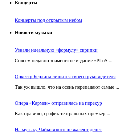
Концерты
Концерты под открытым небом
Новости музыки
Узнали идеальную «формулу» скрипки
Совсем недавно знаменитое издание «PLoS ...
Оркестр Берлина лишится своего руководителя
Так уж вышло, что на осень перепадают самые ...
Опера «Кармен» отправилась на перекур
Как правило, график театральных премьер ...
На музыку Чайковского не жалеют денег