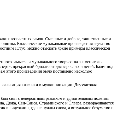
аких возрастных рамок. Смешные и добрые, таинственные и
понятны. Классические музыкальные произведения звучат во
еохостинге Ютуб, можно отыскать яркие примеры классической
енного замысла и музыкального творчества знаменитого
озера», прекрасный бриллиант для взрослых и детей. Балет под
ам этого произведения было поставлено несколько
 реализация классики в мультипликации. Двухчасовая
к был снят с невероятным размахом и удивительным полетом
а, Дюка, Сен-Санса, Стравинского и Элгара, разворачиваются
 в видеоклип, где не нужны слова, а визуальное безумство и