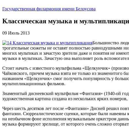
Государственная филармония имени Белоусова
Классическая музыка и мультипликац
09 Июль 2013
Большинство люде
трогательные сюжеты не оставят полностью равнодушными ни 
многих мультиках и зачастую зрители даже и понятия не имеют
музыки в мультиках. Зачастую она выполняет роль вспомогател
Стоит начать с известного мультфильма «Щелкунчик» (произво
Чайковского, причем музыка взята не только из знаменитого б
названием «Щелкунчик» смог получить популярность у большог
мультипликационных фильмов.
Знаменитый диснеевский мультфильм «Фантазия» (1940-ой год) 
художественная картина создана из нескольких ярких номеров,
Через шесть десятков лет после «Фантазии» Дисней решил пов
фантазии. Сюрреалистические сценки, которые были навеяны к
на необычном фоне исполнения музыкальным оркестром данных 
музыка формируют зрелище, от которого очень сложно оторвать